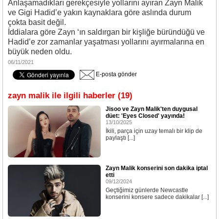
Anlaşamadıkları gerekçesiyle yollarını ayıran Zayn Malik
ve Gigi Hadid’e yakın kaynaklara göre aslında durum
çokta basit değil.
İddialara göre Zayn ‘ın saldırgan bir kişliğe büründüğü ve
Hadid’e zor zamanlar yaşatması yollarını ayırmalarına en
büyük neden oldu.
06/11/2021
E-posta gönder
zayn malik ile ilgili haberler (19)
Jisoo ve Zayn Malik'ten duygusal
düet: 'Eyes Closed' yayında!
13/10/2025
İkili, parça için uzay temalı bir klip de
paylaştı [...]
Zayn Malik konserini son dakika iptal
etti
09/12/2024
Geçtiğimiz günlerde Newcastle
konserini konsere sadece dakikalar [...]