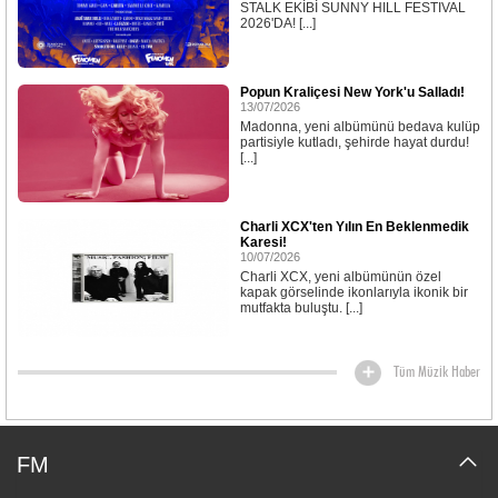
STALK EKİBİ SUNNY HILL FESTIVAL
2026'DA! [...]
Popun Kraliçesi New York'u Salladı!
13/07/2026
Madonna, yeni albümünü bedava kulüp
partisiyle kutladı, şehirde hayat durdu!
[...]
Charli XCX'ten Yılın En Beklenmedik
Karesi!
10/07/2026
Charli XCX, yeni albümünün özel
kapak görselinde ikonlarıyla ikonik bir
mutfakta buluştu. [...]
Tüm Müzik Haber
FM