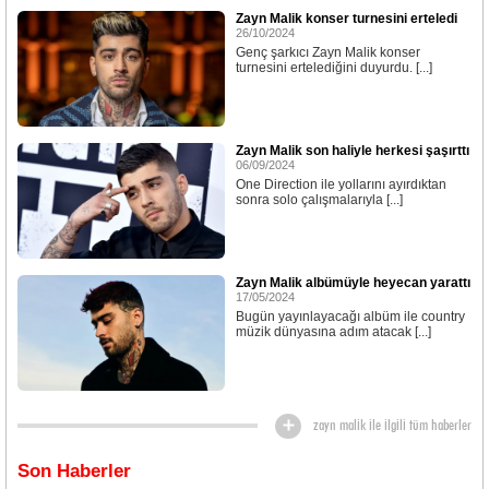
Zayn Malik konser turnesini erteledi
26/10/2024
Genç şarkıcı Zayn Malik konser
turnesini ertelediğini duyurdu. [...]
Zayn Malik son haliyle herkesi şaşırttı
06/09/2024
One Direction ile yollarını ayırdıktan
sonra solo çalışmalarıyla [...]
Zayn Malik albümüyle heyecan yarattı
17/05/2024
Bugün yayınlayacağı albüm ile country
müzik dünyasına adım atacak [...]
zayn malik ile ilgili tüm haberler
Son Haberler