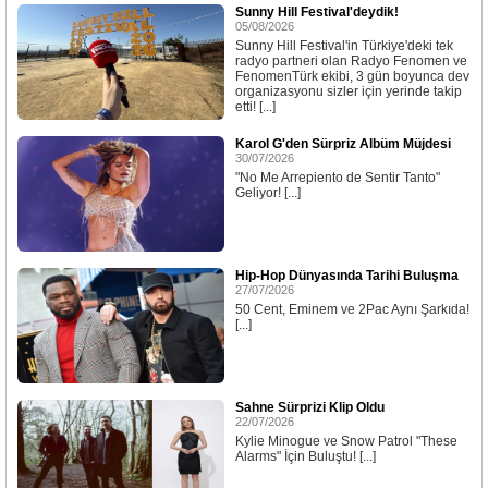
Sunny Hill Festival'deydik!
05/08/2026
Sunny Hill Festival'in Türkiye'deki tek
radyo partneri olan Radyo Fenomen ve
FenomenTürk ekibi, 3 gün boyunca dev
organizasyonu sizler için yerinde takip
etti! [...]
Karol G'den Sürpriz Albüm Müjdesi
30/07/2026
"No Me Arrepiento de Sentir Tanto"
Geliyor! [...]
Hip-Hop Dünyasında Tarihi Buluşma
27/07/2026
50 Cent, Eminem ve 2Pac Aynı Şarkıda!
[...]
Sahne Sürprizi Klip Oldu
22/07/2026
Kylie Minogue ve Snow Patrol "These
Alarms" İçin Buluştu! [...]