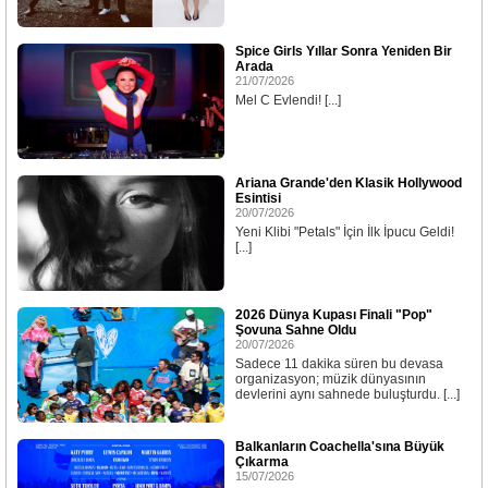
Spice Girls Yıllar Sonra Yeniden Bir
Arada
21/07/2026
Mel C Evlendi! [...]
Ariana Grande'den Klasik Hollywood
Esintisi
20/07/2026
Yeni Klibi "Petals" İçin İlk İpucu Geldi!
[...]
2026 Dünya Kupası Finali "Pop"
Şovuna Sahne Oldu
20/07/2026
Sadece 11 dakika süren bu devasa
organizasyon; müzik dünyasının
devlerini aynı sahnede buluşturdu. [...]
Balkanların Coachella'sına Büyük
Çıkarma
15/07/2026