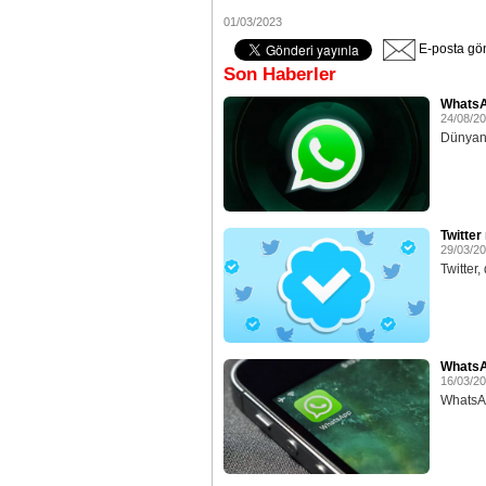
01/03/2023
E-posta gö
Son Haberler
WhatsAp
24/08/2
Dünyanı
Twitter
29/03/2
Twitter,
WhatsAp
16/03/2
WhatsAp