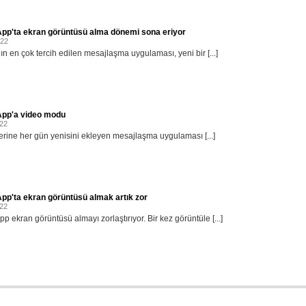
pp'ta ekran görüntüsü alma dönemi sona eriyor
022
n en çok tercih edilen mesajlaşma uygulaması, yeni bir [...]
pp'a video modu
022
lerine her gün yenisini ekleyen mesajlaşma uygulaması [...]
p'ta ekran görüntüsü almak artık zor
022
p ekran görüntüsü almayı zorlaştırıyor. Bir kez görüntüle [...]