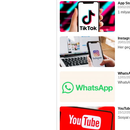
App Sto
03/02/2
1 milyar
Instagr
20/01/2
Her geç
WhatsA
12/01/2
WhatsAp
YouTube
15/12/2
Sosyal 