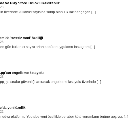
re ve Play Store TikTok'u kaldırabilir
023
ın üzerinde kullanıcı sayısına sahip olan TikTok her geçen [...]
am'da 'sessiz mod' özelliği
023
en gün kullanıcı sayısı artan popüler uygulama Instagram [...]
pp'tan engelleme kısayolu
023
p, şu sıralar güvenliği artıracak engelleme kısayolu üzerinde [...]
'da yeni özellik
022
medya platformu Youtube yeni özellikle beraber kötü yorumların önüne geçiyor. [...]