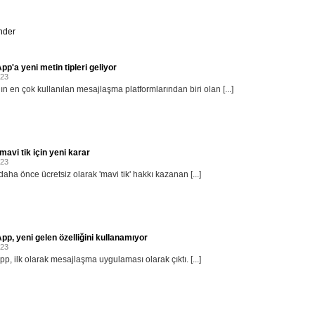
nder
p'a yeni metin tipleri geliyor
023
n en çok kullanılan mesajlaşma platformlarından biri olan [...]
 mavi tik için yeni karar
023
 daha önce ücretsiz olarak 'mavi tik' hakkı kazanan [...]
p, yeni gelen özelliğini kullanamıyor
023
p, ilk olarak mesajlaşma uygulaması olarak çıktı. [...]