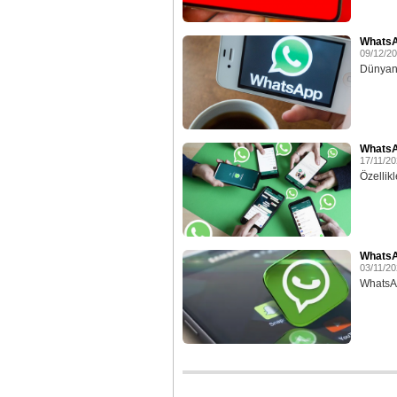
WhatsA
09/12/2
Dünyanı
WhatsA
17/11/2
Özellik
WhatsAp
03/11/2
WhatsAp