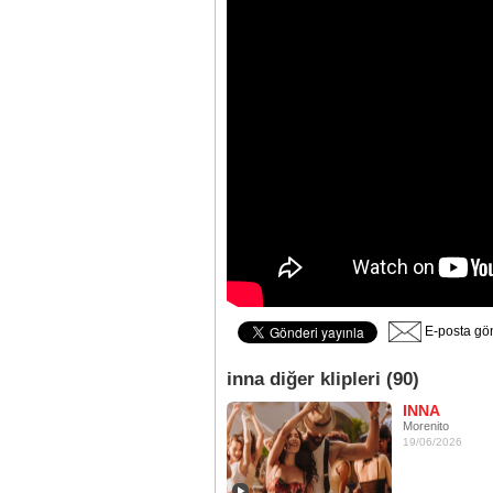
E-posta gö
inna diğer klipleri (90)
INNA
Morenito
19/06/2026