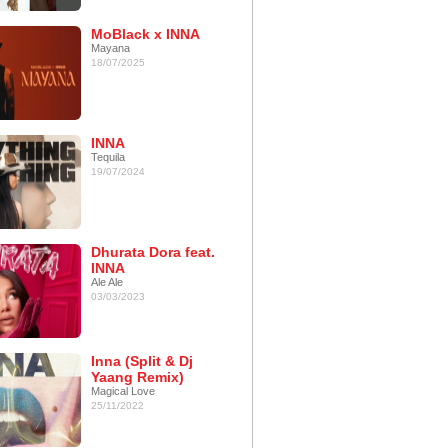
MoBlack x INNA
Mayana
18/07/2025
INNA
Tequila
19/07/2024
Dhurata Dora feat.
INNA
Ale Ale
03/03/2023
Inna (Split & Dj
Yaang Remix)
Magical Love
25/11/2022