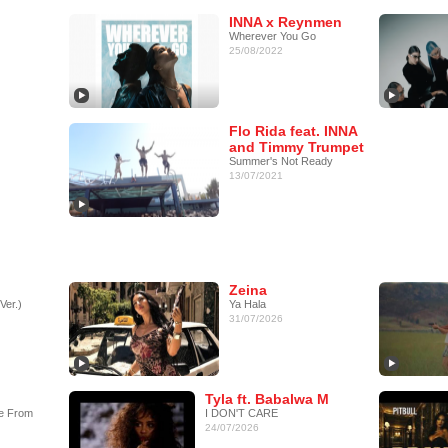
INNA x Reynmen
Wherever You Go
25/08/2022
Flo Rida feat. INNA
and Timmy Trumpet
Summer's Not Ready
13/07/2021
Zeina
Ver.)
Ya Hala
31/07/2026
Tyla ft. Babalwa M
e From
I DON'T CARE
24/07/2026