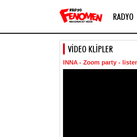
RADYO
VİDEO KLİPLER
INNA - Zoom party - list