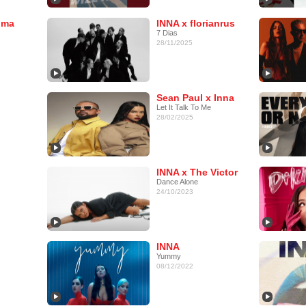
oma
INNA x florianrus
7 Dias
28/11/2025
Sean Paul x Inna
Let It Talk To Me
28/02/2025
INNA x The Victor
Dance Alone
24/10/2023
INNA
Yummy
08/12/2022