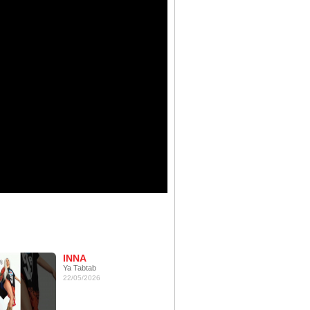
INNA
Ya Tabtab
22/05/2026