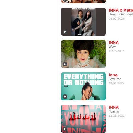
INNA x Mat
Dream Out Loud
08/05/2026
INNA
Wow
11/07/2025
Inna
Love Me
29/02/2024
INNA
Yummy
12/12/2022