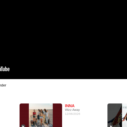
nder
INNA
Wizz Away
12/06/2026