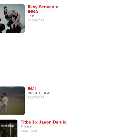
Ilkay Sencan x
INNA
Talk
03/06/2022
INJI
BRIGHT IDEAS
31/07/2026
Pitbull x Jason Derulo
Privacy
24/07/2026