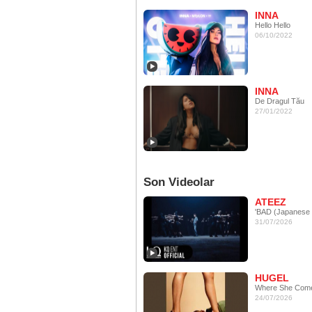
INNA
Hello Hello
06/10/2022
INNA
De Dragul Tău
27/01/2022
Son Videolar
ATEEZ
'BAD (Japanese 
31/07/2026
HUGEL
Where She Com
24/07/2026