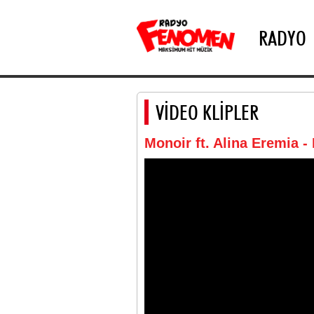
RADYO
VİDEO KLİPLER
Monoir ft. Alina Eremia -