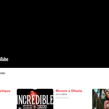
nder
otique
Monoir x Dharia
Incredible
21/01/2022