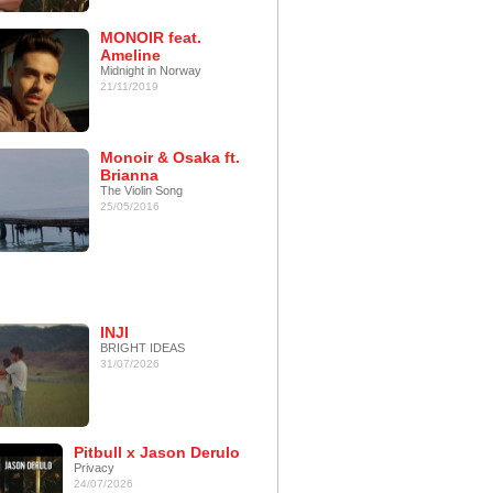
MONOIR feat.
Ameline
Midnight in Norway
21/11/2019
Monoir & Osaka ft.
Brianna
The Violin Song
25/05/2016
INJI
BRIGHT IDEAS
31/07/2026
Pitbull x Jason Derulo
Privacy
24/07/2026