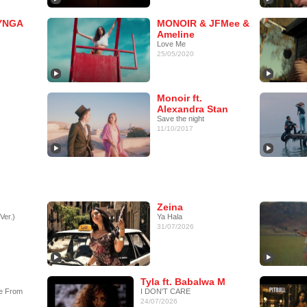
YNGA
MONOIR & JFMee &
Ameline
Love Me
25/05/2020
Monoir ft.
Alexandra Stan
Save the night
11/10/2017
Zeina
Ver.)
Ya Hala
31/07/2026
Tyla ft. Babalwa M
e From
I DON'T CARE
24/07/2026