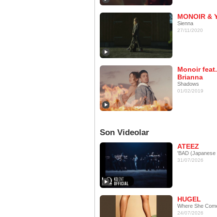
MONOIR & 
Sienna
27/11/2020
Monoir feat.
Brianna
Shadows
01/02/2019
Son Videolar
ATEEZ
'BAD (Japanese 
31/07/2026
HUGEL
Where She Com
24/07/2026