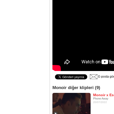
E-posta gö
Monoir diğer klipleri (9)
Monoir x Es
Phone Away
20/07/2022