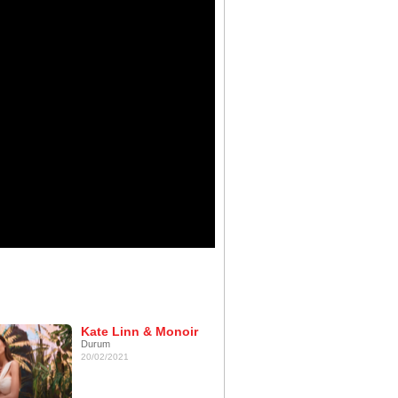
Kate Linn & Monoir
Durum
20/02/2021