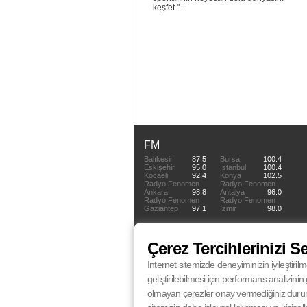
keşfet."...
FM
Balıkesir
87.5
Bursa
100.4
Eskişehir
95.0
İstanbul
100.4
Kocaeli
92.4
Konya
102.5
Radyo Fenomen
Radyo Fenomen
Ankara
98.8
Antalya
96.0
Radyo Fenomen
Radyo Fenomen
Gaziantep
97.1
İzmir
98.0
Çerez Tercihlerinizi S
İnternet sitemizde deneyiminizin iyileştirilm
geliştirilebilmesi için performans analizin
olmayan çerezler onay vermediğiniz durumlar