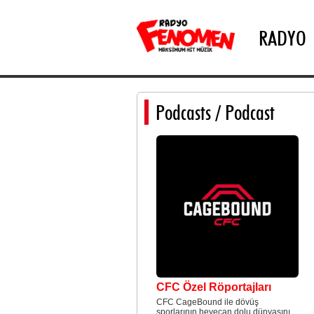
RADYO
Podcasts
/ Podcast
CFC Özel Röportajları
CFC CageBound ile dövüş
sporlarının heyecan dolu dünyasını