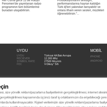
Her Cuma gece 12'de Radyo
Prodüksiyonlarını sevdiğin,
Fenomen'de yayınlanan radyo
performanslarına hayran kaldığın
programının tüm bölümlerine
Türk dj'leri yakından tanıyabilir ve
buradan ulaşabilirsin.
onlara ilham veren sesleri, müzikleri
öğrenebilirsin."...
UYDU
MOBİL
UYDU
Türksat 4A Batı Avrupa
iPHONE
RECIEVER
12.265 Mhz
ANDROID
SYMBOL RATE
27500 Msym/s
FEC
V-Dikey° 5/6
eçin
esi, size yönelik reklam/pazarlama faaliyetlerinin gerçekleştirilmesi, internet sitesi
in gerçekleştirilmesi kapsamında üçüncü taraf iş ortaklarımızın da erişebileceği çer
da kullanılmayacaktır. Kişisel verilerinizin size yönelik reklam/pazarlama faaliyetl