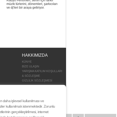
Radyo Fenomen, senin için farklı
müzik türlerini, dönemleri, şarkıcıları
ve dj'leri bir araya getiriyor.
HAKKIMIZDA
KÜNYE
BİZE ULAŞIN
YARIŞMA KATILIM KOŞULLARI
& SÖZLEŞME
GİZLİLİK SÖZLEŞMESİ
nin daha işlevsel kullanılması ve
ezler kullanılmak istenmektedir. Zorunlu
erinin gerçekleştirilmesi, internet