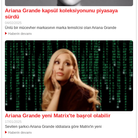
Ariana Grande kapsül koleksiyonunu piyasaya
sürdü
04/02/2025
Ünlü bir mücevher markasının marka temsilcisi olan Ariana Grande
Haberin devamı
Ariana Grande yeni Matrix'te başrol olabilir
17/01/2025
Sevilen şarkıcı Ariana Grande iddialara göre Matrix'in yeni
Haberin devamı