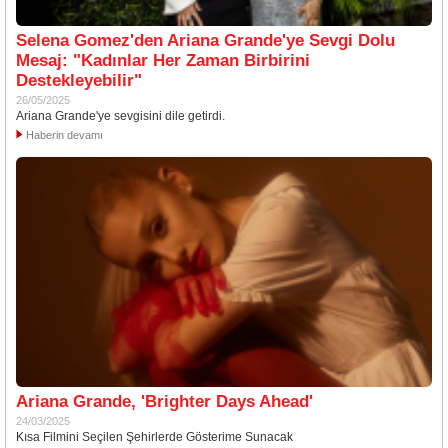
Selena Gomez'den Ariana Grande'ye Sevgi Dolu
Mesaj: "Kadınlar Her Zaman Birbirini
Destekleyebilir"
26/05/2025
Ariana Grande'ye sevgisini dile getirdi.
Haberin devamı
Ariana Grande, 'Brighter Days Ahead'
24/03/2025
Kısa Filmini Seçilen Şehirlerde Gösterime Sunacak