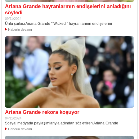
Ariana Grande hayranlarının endişelerini anladığını
söyledi
09/11/2024
Ünlü şarkıcı Ariana Grande " Wicked " hayranlarının endişelerini
Haberin devamı
Ariana Grande rekora koşuyor
04/11/2024
Sosyal medyada paylaşımlarıyla adından söz ettiren Ariana Grande
Haberin devamı