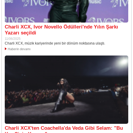
Charli XCX, Ivor Novello Ödülleri'nde Yılın Şarkı
Yazarı seçildi
11/06/2025
Charli XCX, müzik kariyerinde yeni bir dönüm noktasına ulaştı.
Haberin devamı
Charli XCX'ten Coachella'da Veda Gibi Selam: "Bu