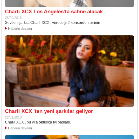
Charli XCX Los Angeles'ta sahne alacak
26/02/2018
Sevilen şarkıcı Charli XCX , vereceği 2 konserden birinin
Haberin devamı
Charli XCX 'ten yeni şarkılar geliyor
22/01/2018
Charli XCX , bu yıla oldukça iyi başladı.
Haberin devamı