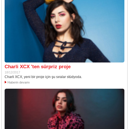
Charli XCX 'ten sürpriz proje
18/12/2017
Charli XCX, yeni bir proje için şu sıralar stüdyoda.
Haberin devamı