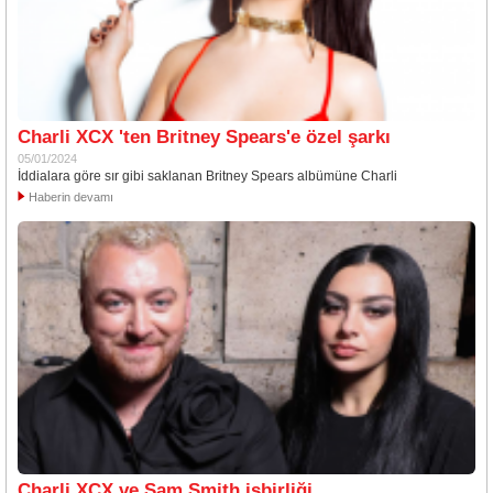
Charli XCX 'ten Britney Spears'e özel şarkı
05/01/2024
İddialara göre sır gibi saklanan Britney Spears albümüne Charli
Haberin devamı
Charli XCX ve Sam Smith işbirliği