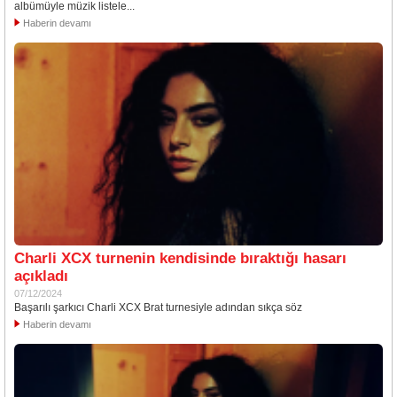
albümüyle müzik listele...
Haberin devamı
Charli XCX turnenin kendisinde bıraktığı hasarı
açıkladı
07/12/2024
Başarılı şarkıcı Charli XCX Brat turnesiyle adından sıkça söz
Haberin devamı