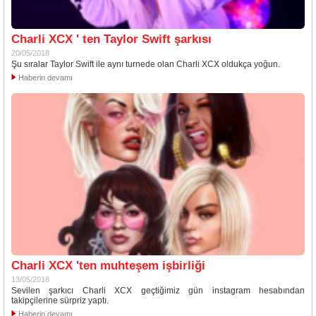
Charli XCX ' ten Taylor Swift şarkısı
20/05/2018
Şu sıralar Taylor Swift ile aynı turnede olan Charli XCX oldukça yoğun.
Haberin devamı
Charli XCX 'ten muhteşem işbirliği
13/05/2018
Sevilen şarkıcı Charli XCX geçtiğimiz gün instagram hesabından
takipçilerine sürpriz yaptı.
Haberin devamı