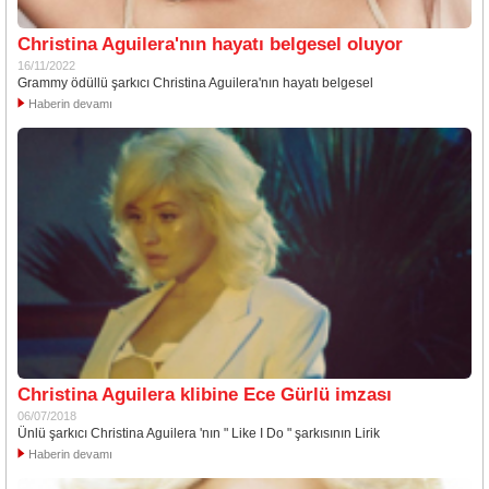
Christina Aguilera'nın hayatı belgesel oluyor
16/11/2022
Grammy ödüllü şarkıcı Christina Aguilera'nın hayatı belgesel
Haberin devamı
Christina Aguilera klibine Ece Gürlü imzası
06/07/2018
Ünlü şarkıcı Christina Aguilera 'nın " Like I Do " şarkısının Lirik
Haberin devamı