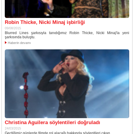
Robin Thicke, Nicki Minaj işbirliği
09/08/2015
Blurred Lines şarkısıyla tanıdığımız Robin Thicke, Nicki Minaj'la yeni
şarkısında buluştu.
Haberin devamı
Christina Aguilera söylentileri doğruladı
24/03/2015
Geçtiğimiz günlerde filmde rol alacağı hakkında söylentileri çıkan