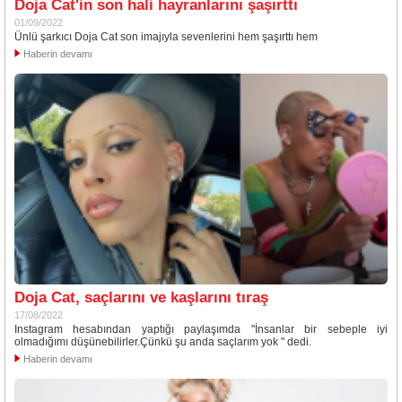
Doja Cat'in son hali hayranlarını şaşırttı
01/09/2022
Ünlü şarkıcı Doja Cat son imajıyla sevenlerini hem şaşırttı hem
Haberin devamı
Doja Cat, saçlarını ve kaşlarını tıraş
17/08/2022
Instagram hesabından yaptığı paylaşımda "İnsanlar bir sebeple iyi
olmadığımı düşünebilirler.Çünkü şu anda saçlarım yok " dedi.
Haberin devamı