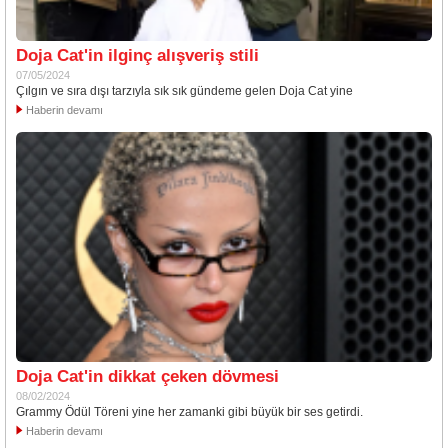
Doja Cat'in ilginç alışveriş stili
07/05/2024
Çılgın ve sıra dışı tarzıyla sık sık gündeme gelen Doja Cat yine
Haberin devamı
Doja Cat'in dikkat çeken dövmesi
08/02/2024
Grammy Ödül Töreni yine her zamanki gibi büyük bir ses getirdi.
Haberin devamı