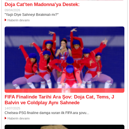
Doja Cat'ten Madonna'ya Destek:
09/04/2026
"Yaşlı Diye Sahneyi Bırakmalı mı?"
Haberin devamı
FIFA Finalinde Tarihi Ara Şov: Doja Cat, Tems, J
Balvin ve Coldplay Aynı Sahnede
14/07/2025
Chelsea-PSG finaline damga vuran ilk FIFA ara şovu...
Haberin devamı