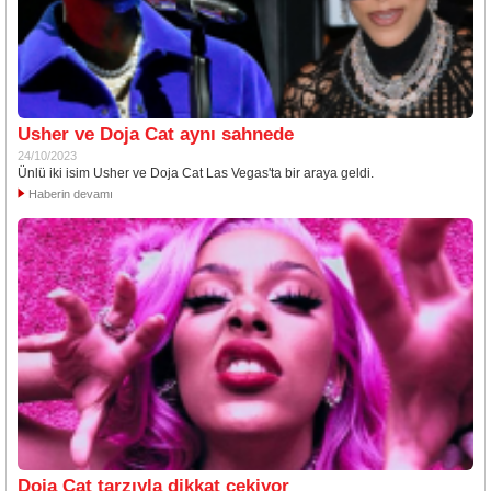
Usher ve Doja Cat aynı sahnede
24/10/2023
Ünlü iki isim Usher ve Doja Cat Las Vegas'ta bir araya geldi.
Haberin devamı
Doja Cat tarzıyla dikkat çekiyor