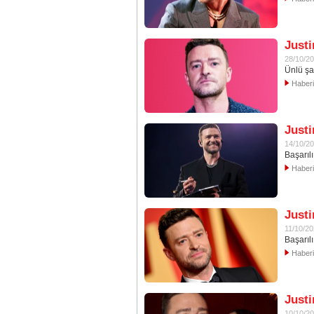
Justi
28/10/2
Ünlü şa
Haber
Justi
14/10/2
Başarıl
Haber
Justi
11/10/2
Başarılı
Haber
Justi
10/10/2