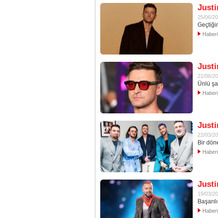
Justi
25/06/2
Geçtiği
Haber
Justi
21/06/2
Ünlü şa
Haber
Justi
22/03/2
Bir dön
Haber
Justi
19/03/2
Başarıl
Haber