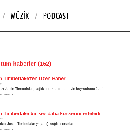
MÜZIK
PODCAST
i tüm haberler (152)
n Timberlake'ten Üzen Haber
025
dızı Justin Timberlake, sağlık sorunları nedeniyle hayranlarını üzdü.
in devamı
n Timberlake bir kez daha konserini erteledi
024
rkıcı Justin Timberlake yaşadığı sağlık sorunları
in devamı