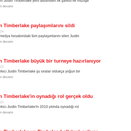
im Justin Timberlake yeni albümden ilk şarkısı ile müziğe
in devamı
n Timberlake paylaşımlarını sildi
024
medya hesabındaki tüm paylaşımlarını silen Justin
in devamı
n Timberlake büyük bir turneye hazırlanıyor
023
rkıcı Justin Timberlake şu sıralar oldukça yoğun bir
in devamı
n Timberlake'in oynadığı rol gerçek oldu
023
rkıcı Justin Timberlake'in 2010 yılında oynadığı rol
in devamı