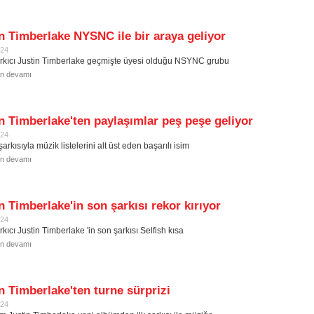
n Timberlake NYSNC ile bir araya geliyor
024
rkıcı Justin Timberlake geçmişte üyesi olduğu NSYNC grubu
in devamı
n Timberlake'ten paylaşımlar peş peşe geliyor
024
şarkısıyla müzik listelerini alt üst eden başarılı isim
in devamı
n Timberlake'in son şarkısı rekor kırıyor
024
kıcı Justin Timberlake 'in son şarkısı Selfish kısa
in devamı
n Timberlake'ten turne sürprizi
024