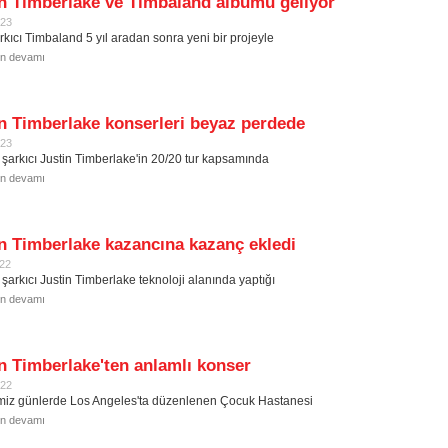
n Timberlake ve Timbaland albümü geliyor
023
rkıcı Timbaland 5 yıl aradan sonra yeni bir projeyle
in devamı
n Timberlake konserleri beyaz perdede
023
ı şarkıcı Justin Timberlake'in 20/20 tur kapsamında
in devamı
n Timberlake kazancına kazanç ekledi
022
 şarkıcı Justin Timberlake teknoloji alanında yaptığı
in devamı
n Timberlake'ten anlamlı konser
022
miz günlerde Los Angeles'ta düzenlenen Çocuk Hastanesi
in devamı