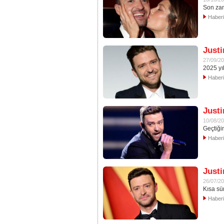
Son zam
Haber
Justi
27/09/2
2025 yı
Haber
Justi
10/08/2
Geçtiği
Haber
Just
26/07/2
Kısa sü
Haber