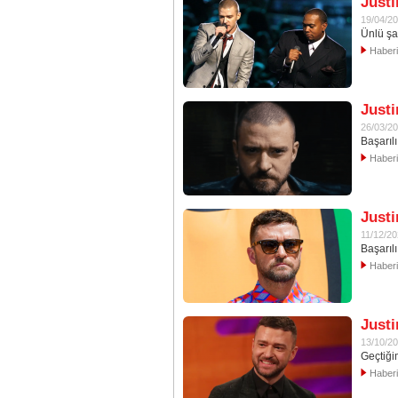
Justi
19/04/2
Ünlü şa
Haber
Justi
26/03/2
Başarıl
Haber
Justi
11/12/2
Başarılı
Haber
Justi
13/10/2
Geçtiği
Haber