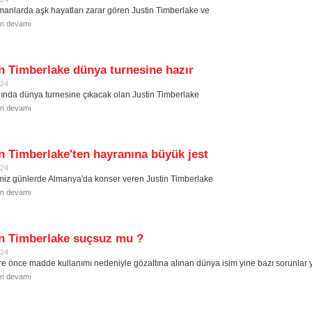
anlarda aşk hayatları zarar gören Justin Timberlake ve
in devamı
n Timberlake dünya turnesine hazır
024
lında dünya turnesine çıkacak olan Justin Timberlake
in devamı
n Timberlake'ten hayranına büyük jest
024
miz günlerde Almanya'da konser veren Justin Timberlake
in devamı
in Timberlake suçsuz mu ?
024
re önce madde kullanımı nedeniyle gözaltına alınan dünya isim yine bazı sorunla
in devamı