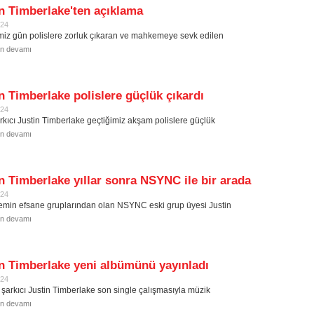
n Timberlake'ten açıklama
024
miz gün polislere zorluk çıkaran ve mahkemeye sevk edilen
in devamı
n Timberlake polislere güçlük çıkardı
024
rkıcı Justin Timberlake geçtiğimiz akşam polislere güçlük
in devamı
n Timberlake yıllar sonra NSYNC ile bir arada
024
emin efsane gruplarından olan NSYNC eski grup üyesi Justin
in devamı
n Timberlake yeni albümünü yayınladı
024
ı şarkıcı Justin Timberlake son single çalışmasıyla müzik
in devamı