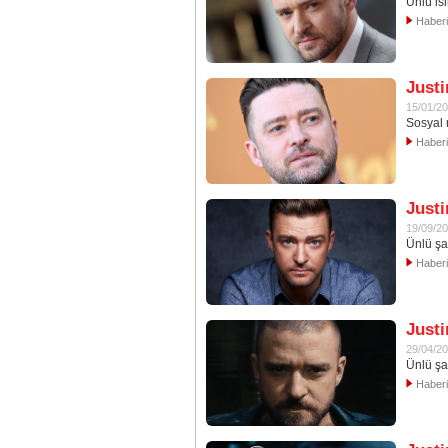
Ünlü is
Haber
Justi
15/01/2
Sosyal 
Haber
Justi
19/09/2
Ünlü şa
Haber
Justi
29/04/2
Ünlü şa
Haber