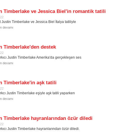
n Timberlake ve Jessica Biel'in romantik tatili
022
t Justin Timberlake ve Jessica Biel İtalya tatiliyle
in devamı
n Timberlake'den destek
022
rkıcı Justin Timberlake Amerika'da gerçekleşen ses
in devamı
n Timberlake'in aşk tatili
022
rkcı Justin Timberlake eşiyle aşk tatili yaparken
in devamı
n Timberlake hayranlarından özür diledi
022
rkıcı Justin Timberlake hayranlarından özür diledi.