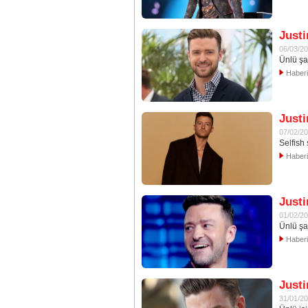
Justi
06/03/2
Ünlü şa
Haber
Justi
07/02/2
Selfish 
Haber
Justi
01/02/2
Ünlü şar
Haber
Justi
31/01/2