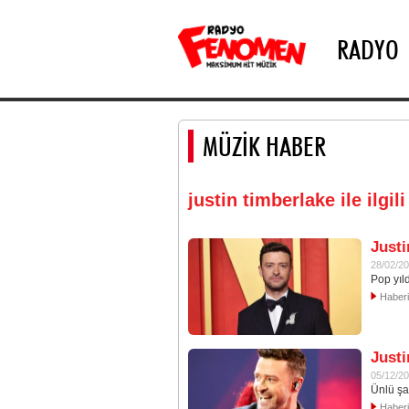
RADYO
MÜZİK HABER
justin timberlake ile ilgil
Justi
28/02/2
Pop yıl
Haber
Justi
05/12/2
Ünlü şa
Haber