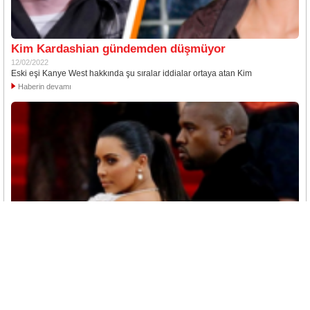
Kim Kardashian gündemden düşmüyor
12/02/2022
Eski eşi Kanye West hakkında şu sıralar iddialar ortaya atan Kim
Haberin devamı
Kanye West'ten Kim Kardashian'a büyük tepki
08/02/2022
Ünlü rapçi Kanye West eski eşiyle ilgili söyledikleriyle gündeme geldi.
Şarkıcı Kardashian’a tepki ...