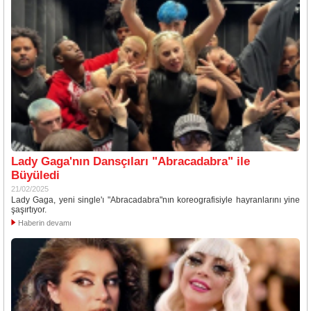
Lady Gaga'nın Dansçıları "Abracadabra" ile
Büyüledi
21/02/2025
Lady Gaga, yeni single'ı "Abracadabra"nın koreografisiyle hayranlarını yine
şaşırtıyor.
Haberin devamı