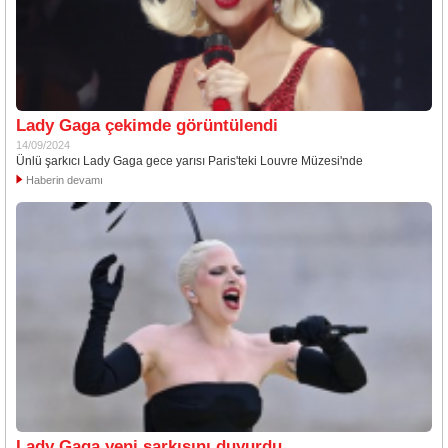
Lady Gaga çekimde görüntülendi
14/09/2024
Ünlü şarkıcı Lady Gaga gece yarısı Paris'teki Louvre Müzesi'nde
Haberin devamı
Lady Gaga yeni şarkısını duyurdu