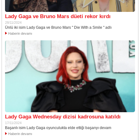
Lady Gaga ve Bruno Mars düeti rekor kırdı
28/11/2024
Ünlü iki isim Lady Gaga ve Bruno Mars " Die With a Smile " adlı
Haberin devamı
Lady Gaga Wednesday dizisi kadrosuna katıldı
17/11/2024
Başarılı isim Lady Gaga oyunculukta elde ettiği başarıyı devam
Haberin devamı