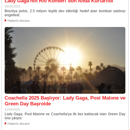
Lady Gaga'nın Rio Konseri Son Anda Kurtarıldı
05/05/2025
Brezilya polisi, 2.5 milyon kişilik dev etkinliği hedef alan bombalı saldırıyı
engelledi.
Haberin devamı
Coachella 2025 Başlıyor: Lady Gaga, Post Malone ve
Green Day Başrolde
11/04/2025
Lady Gaga, Post Malone ve Coachella'ya ilk kez katılacak olan Green Day
öne çıkıyor.
Haberin devamı