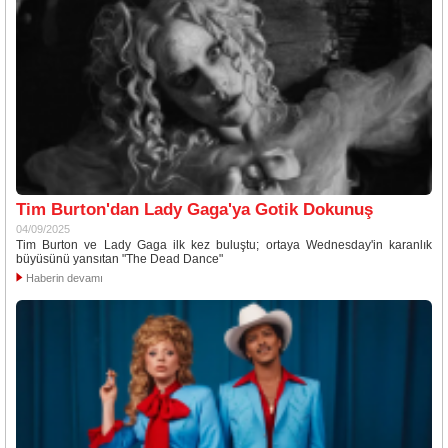
Tim Burton'dan Lady Gaga'ya Gotik Dokunuş
04/09/2025
Tim Burton ve Lady Gaga ilk kez buluştu; ortaya Wednesday'in karanlık
büyüsünü yansıtan "The Dead Dance"
Haberin devamı