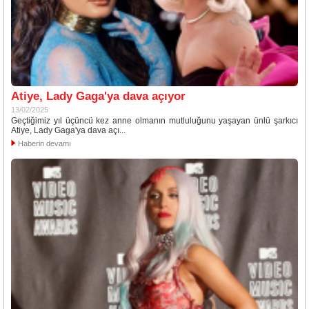
Atiye, Lady Gaga'ya dava açıyor
13/02/2025
Geçtiğimiz yıl üçüncü kez anne olmanın mutluluğunu yaşayan ünlü şarkıcı
Atiye, Lady Gaga'ya dava açı...
Haberin devamı