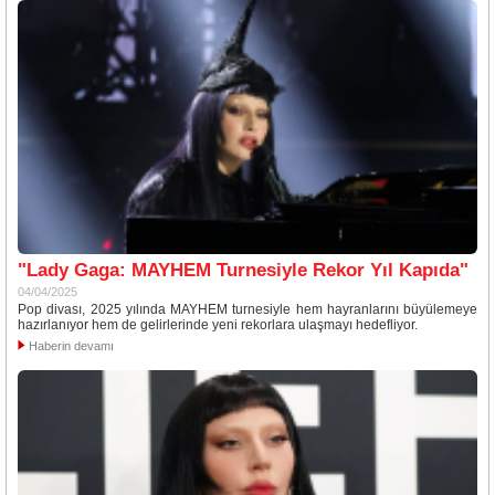
"Lady Gaga: MAYHEM Turnesiyle Rekor Yıl Kapıda"
04/04/2025
Pop divası, 2025 yılında MAYHEM turnesiyle hem hayranlarını büyülemeye
hazırlanıyor hem de gelirlerinde yeni rekorlara ulaşmayı hedefliyor.
Haberin devamı