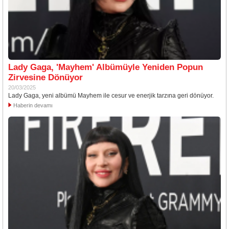
Lady Gaga, 'Mayhem' Albümüyle Yeniden Popun
Zirvesine Dönüyor
20/03/2025
Lady Gaga, yeni albümü Mayhem ile cesur ve enerjik tarzına geri dönüyor.
Haberin devamı