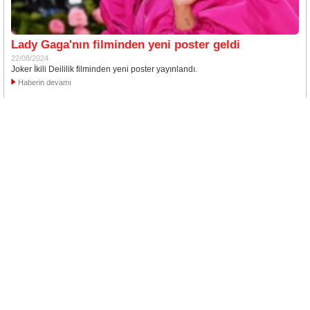
Lady Gaga'nın filminden yeni poster geldi
22/08/2024
Joker İkili Deililik filminden yeni poster yayınlandı.
Haberin devamı
Lady Gaga'dan sürpriz işbirliği
19/08/2024
İddialara göre ünlü şarkıcı sürpriz bir işbirliği ile hayranlarının karşısına
çıkacak. Bruno Mars i...