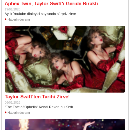
Aphex Twin, Taylor Swift'i Geride Bıraktı
19/01/2026
Aylık Youtube dinleyici sayısında sürpriz zirve
Haberin devamı
Taylor Swift'ten Tarihi Zirve!
06/01/2026
''The Fate of Ophelia'' Kendi Rekorunu Kırdı
Haberin devamı