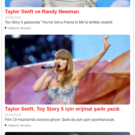
Taylor Swift ve Randy Newman
10/06/2026
Toy Story 5 galasında "You've Got a Friend in Me"yi birlikte söyledi
Haberin devamı
Taylor Swift, Toy Story 5 için orijinal şarkı yazdı
02/06/2026
Film 19 Haziran'da vizyona giriyor. Şarkı da aynı gün yayımlanacak.
Haberin devamı