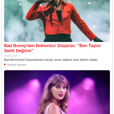
Bad Bunny'den Beklentizi Düşürün: "Ben Taylor
Swift Değilim"
19/06/2025
Bad Bunny'den hayranlarına mesaj: turne sadece yeni albüm odaklı
Haberin devamı