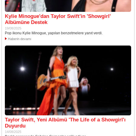
Kylie Minogue'dan Taylor Swift'in 'Showgirl'
Albümüne Destek
19/08/2025
Pop ikonu Kylie Minogue, yapılan benzetmelere yanıt verdi.
Haberin devamı
Taylor Swift, Yeni Albümü 'The Life of a Showgirl'ı
Duyurdu
14/08/2025