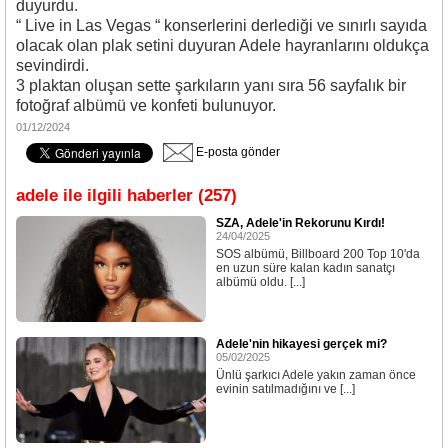
duyurdu.
“ Live in Las Vegas “ konserlerini derlediği ve sınırlı sayıda
olacak olan plak setini duyuran Adele hayranlarını oldukça
sevindirdi.
3 plaktan oluşan sette şarkıların yanı sıra 56 sayfalık bir
fotoğraf albümü ve konfeti bulunuyor.
01/12/2024
E-posta gönder
adele ile ilgili haberler (257)
SZA, Adele'in Rekorunu Kırdı!
24/04/2025
SOS albümü, Billboard 200 Top 10'da
en uzun süre kalan kadın sanatçı
albümü oldu. [...]
Adele'nin hikayesi gerçek mi?
05/02/2025
Ünlü şarkıcı Adele yakın zaman önce
evinin satılmadığını ve [...]