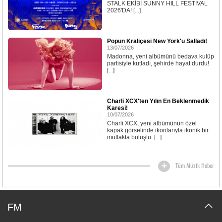
STALK EKİBİ SUNNY HILL FESTIVAL
2026'DA! [...]
Popun Kraliçesi New York'u Salladı!
13/07/2026
Madonna, yeni albümünü bedava kulüp
partisiyle kutladı, şehirde hayat durdu!
[...]
Charli XCX'ten Yılın En Beklenmedik
Karesi!
10/07/2026
Charli XCX, yeni albümünün özel
kapak görselinde ikonlarıyla ikonik bir
mutfakta buluştu. [...]
Tüm Müzik Haber
FM