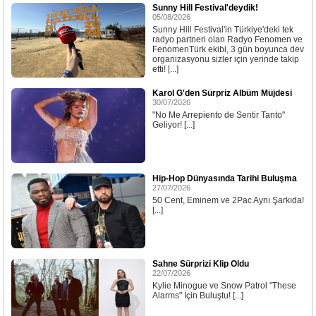
Sunny Hill Festival'deydik!
05/08/2026
Sunny Hill Festival'in Türkiye'deki tek
radyo partneri olan Radyo Fenomen ve
FenomenTürk ekibi, 3 gün boyunca dev
organizasyonu sizler için yerinde takip
etti! [...]
Karol G'den Sürpriz Albüm Müjdesi
30/07/2026
"No Me Arrepiento de Sentir Tanto"
Geliyor! [...]
Hip-Hop Dünyasında Tarihi Buluşma
27/07/2026
50 Cent, Eminem ve 2Pac Aynı Şarkıda!
[...]
Sahne Sürprizi Klip Oldu
22/07/2026
Kylie Minogue ve Snow Patrol "These
Alarms" İçin Buluştu! [...]