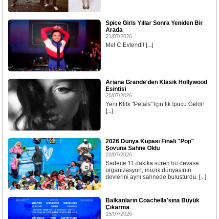
Spice Girls Yıllar Sonra Yeniden Bir
Arada
21/07/2026
Mel C Evlendi! [...]
Ariana Grande'den Klasik Hollywood
Esintisi
20/07/2026
Yeni Klibi "Petals" İçin İlk İpucu Geldi!
[...]
2026 Dünya Kupası Finali "Pop"
Şovuna Sahne Oldu
20/07/2026
Sadece 11 dakika süren bu devasa
organizasyon; müzik dünyasının
devlerini aynı sahnede buluşturdu. [...]
Balkanların Coachella'sına Büyük
Çıkarma
15/07/2026