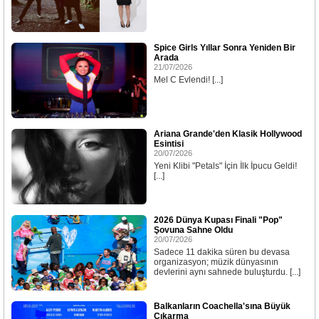
Spice Girls Yıllar Sonra Yeniden Bir
Arada
21/07/2026
Mel C Evlendi! [...]
Ariana Grande'den Klasik Hollywood
Esintisi
20/07/2026
Yeni Klibi "Petals" İçin İlk İpucu Geldi!
[...]
2026 Dünya Kupası Finali "Pop"
Şovuna Sahne Oldu
20/07/2026
Sadece 11 dakika süren bu devasa
organizasyon; müzik dünyasının
devlerini aynı sahnede buluşturdu. [...]
Balkanların Coachella'sına Büyük
Çıkarma