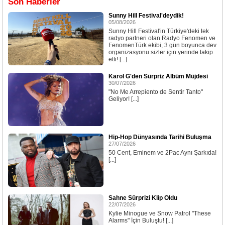
Son Haberler
Sunny Hill Festival'deydik!
05/08/2026
Sunny Hill Festival'in Türkiye'deki tek
radyo partneri olan Radyo Fenomen ve
FenomenTürk ekibi, 3 gün boyunca dev
organizasyonu sizler için yerinde takip
etti! [...]
Karol G'den Sürpriz Albüm Müjdesi
30/07/2026
"No Me Arrepiento de Sentir Tanto"
Geliyor! [...]
Hip-Hop Dünyasında Tarihi Buluşma
27/07/2026
50 Cent, Eminem ve 2Pac Aynı Şarkıda!
[...]
Sahne Sürprizi Klip Oldu
22/07/2026
Kylie Minogue ve Snow Patrol "These
Alarms" İçin Buluştu! [...]