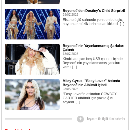
Beyoncé'den Destiny's Child Sürprizi!
28/07/2025
Efsane üçlü sahnede yeniden buluştu,
hayranlar müzik tarihine tanıklık etti. [...]
Beyoncé'nin Yayınlanmamış Şarkıları
Çalındı
18/07/2025
Kiralık araçtan beş USB çalındı; içinde
Beyoncé'nin yayınlanmamış şarkıları
vardı. [...]
Miley Cyrus: "Easy Lover" Aslında
Beyoncé'nin Albümü İçindi
23/05/2025
"Easy Lover"ın aslından COWBOY
CARTER albümü için yazıldığını
söyledi. [...]
beyonce ile ilgili tüm haberler