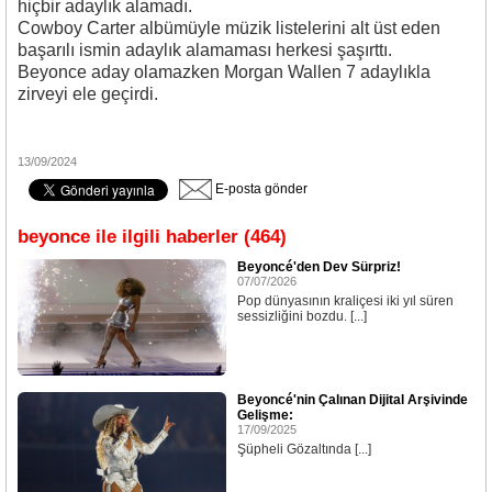
hiçbir adaylık alamadı.
Cowboy Carter albümüyle müzik listelerini alt üst eden
başarılı ismin adaylık alamaması herkesi şaşırttı.
Beyonce aday olamazken Morgan Wallen 7 adaylıkla
zirveyi ele geçirdi.
13/09/2024
E-posta gönder
beyonce ile ilgili haberler (464)
Beyoncé'den Dev Sürpriz!
07/07/2026
Pop dünyasının kraliçesi iki yıl süren
sessizliğini bozdu. [...]
Beyoncé'nin Çalınan Dijital Arşivinde
Gelişme:
17/09/2025
Şüpheli Gözaltında [...]