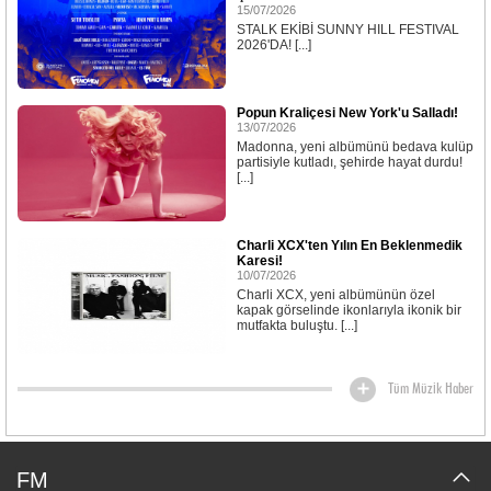
15/07/2026
STALK EKİBİ SUNNY HILL FESTIVAL
2026'DA! [...]
Popun Kraliçesi New York'u Salladı!
13/07/2026
Madonna, yeni albümünü bedava kulüp
partisiyle kutladı, şehirde hayat durdu!
[...]
Charli XCX'ten Yılın En Beklenmedik
Karesi!
10/07/2026
Charli XCX, yeni albümünün özel
kapak görselinde ikonlarıyla ikonik bir
mutfakta buluştu. [...]
Tüm Müzik Haber
FM