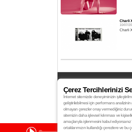
Charli 
10/07/2
Charli 
FM
Balıkesir
87.5
Bursa
100.4
Çerez Tercihlerinizi S
Eskişehir
95.0
İstanbul
100.4
Kocaeli
92.4
Konya
102.5
İnternet sitemizde deneyiminizin iyileştirilm
Radyo Fenomen
Radyo Fenomen
Ankara
98.8
Antalya
96.0
geliştirilebilmesi için performans analizin
Radyo Fenomen
Radyo Fenomen
Gaziantep
97.1
İzmir
98.0
olmayan çerezler onay vermediğiniz durumlar
sitemizin daha işlevsel kılınması ve kişisell
amaçlarıyla işlenmesini kabul ediyorsanız “
ortaklarımızın kullandığı çerezlere ve bu çere