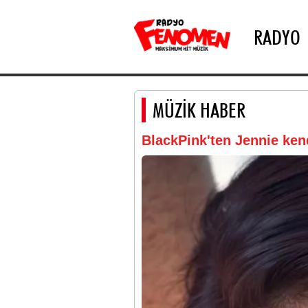
RADYO
MÜZİK HABER
BlackPink'ten Jennie kend