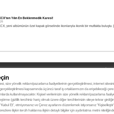
XCX'ten Yılın En Beklenmedik Karesi!
026
XCX, yeni albümünün özel kapak görselinde ikonlarıyla ikonik bir mutfakta buluştu. [.
UYDU
MOBİL
UYDU
Türksat 4A Batı Avrupa
eçin
iPHONE
RECIEVER
12.265 Mhz
ANDROID
SYMBOL RATE
27500 Msym/s
esi, size yönelik reklam/pazarlama faaliyetlerinin gerçekleştirilmesi, internet sitesi
FEC
V-Dikey° 5/6
in gerçekleştirilmesi kapsamında üçüncü taraf iş ortaklarımızın da erişebileceği çer
da kullanılmayacaktır. Kişisel verilerinizin size yönelik reklam/pazarlama faaliyetl
eştirme (gizlilik tercihiniz hariç olmak üzere diğer tercihlerinizin siteye tekrar gird
Kabul Et”, etmiyorsanız ve Çerez ayarlarını düzenlemek istiyorsanız “Kişiselleştir” 
zlere ilişkin tercih haklarına ilişkin detaylı bilgiler için aydınlatma metni niteliğind
CANLI