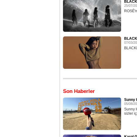
BLACKPI
25/07/2
ROSÉ'nin
BLACKP
07/03/2
BLACKPIN
Son Haberler
Sunny H
05/08/2
Sunny H
sizler iç
Karol G