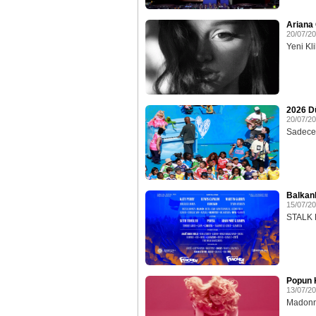
Ariana 
20/07/2
Yeni Klib
2026 D
20/07/2
Sadece 
Balkan
15/07/2
STALK E
Popun K
13/07/2
Madonna