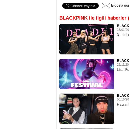
E-posta gö
BLACKPINK ile ilgili haberler 
BLACKP
15/01/2
3. mini 
BLACKP
25/11/2
Lisa, Fo
BLACKP
06/10/2
Hayranla