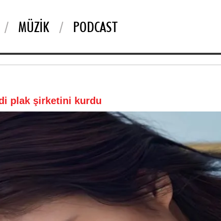
MÜZIK
PODCAST
i plak şirketini kurdu