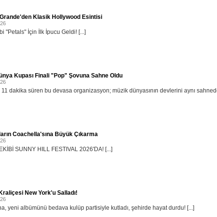
Grande'den Klasik Hollywood Esintisi
026
i "Petals" İçin İlk İpucu Geldi! [...]
ünya Kupası Finali "Pop" Şovuna Sahne Oldu
026
11 dakika süren bu devasa organizasyon; müzik dünyasının devlerini aynı sahnede b
ların Coachella'sına Büyük Çıkarma
026
KİBİ SUNNY HILL FESTIVAL 2026'DA! [...]
raliçesi New York'u Salladı!
026
, yeni albümünü bedava kulüp partisiyle kutladı, şehirde hayat durdu! [...]