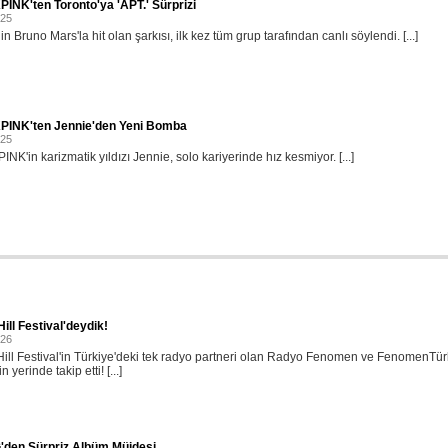
NK'ten Toronto'ya 'APT.' Sürprizi
025
 Bruno Mars'la hit olan şarkısı, ilk kez tüm grup tarafından canlı söylendi. [...]
INK'ten Jennie'den Yeni Bomba
025
K'in karizmatik yıldızı Jennie, solo kariyerinde hız kesmiyor. [...]
ill Festival'deydik!
026
ill Festival'in Türkiye'deki tek radyo partneri olan Radyo Fenomen ve FenomenTü
in yerinde takip etti! [...]
'den Sürpriz Albüm Müjdesi