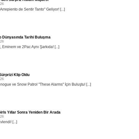
026
rrepiento de Sentir Tanto" Geliyor! [...]
p Dünyasında Tarihi Buluşma
026
, Eminem ve 2Pac Aynı Şarkıda! [...]
ürprizi Klip Oldu
026
inogue ve Snow Patrol "These Alarms" İçin Buluştu! [...]
irls Yıllar Sonra Yeniden Bir Arada
026
lendi! [...]