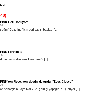
nder
(48)
INK Geri Dönüyor!
026
albüm "Deadline" için geri sayım başladı [...]
INK Fortnite'ta
025
rtnite Festival'in Yeni Headliner'ı! [...]
INK'ten Jisoo, yeni düetini duyurdu: "Eyes Closed"
025
r, sanatçının Zayn Malik ile iş birliği yaptığını düşünüyor [...]