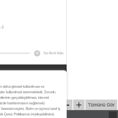
..]
Tüm Müzik Haber
HAKKIMIZDA
KÜNYE
BİZE ULAŞIN
nin daha işlevsel kullanılması ve
YARIŞMA KATILIM KOŞULLARI
ezler kullanılmak istenmektedir. Zorunlu
& SÖZLEŞME
-
erinin gerçekleştirilmesi, internet
GİZLİLİK SÖZLEŞMESİ
+
iğinizde hatırlanmasını sağlamak)
Tümünü Gör
ibaresini seçiniz. Bizim ve üçüncü taraf iş
eki Çerez Politikamızı inceleyebilirsiniz.