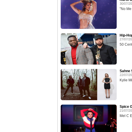
30/07/2
"No Me A
Hip-Ho
27/07/2
50 Cent
Sahne S
22/07/2
Kylie M
Spice G
21/07/2
Mel C Ev