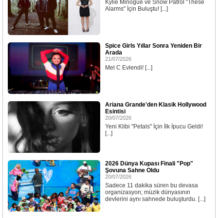
Kylie Minogue ve Snow Patrol "These
Alarms" İçin Buluştu! [...]
Spice Girls Yıllar Sonra Yeniden Bir
Arada
21/07/2026
Mel C Evlendi! [...]
Ariana Grande'den Klasik Hollywood
Esintisi
20/07/2026
Yeni Klibi "Petals" İçin İlk İpucu Geldi!
[...]
2026 Dünya Kupası Finali "Pop"
Şovuna Sahne Oldu
20/07/2026
Sadece 11 dakika süren bu devasa
organizasyon; müzik dünyasının
devlerini aynı sahnede buluşturdu. [...]