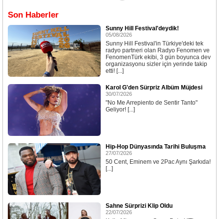
Son Haberler
Sunny Hill Festival'deydik!
05/08/2026
Sunny Hill Festival'in Türkiye'deki tek
radyo partneri olan Radyo Fenomen ve
FenomenTürk ekibi, 3 gün boyunca dev
organizasyonu sizler için yerinde takip
etti! [...]
Karol G'den Sürpriz Albüm Müjdesi
30/07/2026
"No Me Arrepiento de Sentir Tanto"
Geliyor! [...]
Hip-Hop Dünyasında Tarihi Buluşma
27/07/2026
50 Cent, Eminem ve 2Pac Aynı Şarkıda!
[...]
Sahne Sürprizi Klip Oldu
22/07/2026