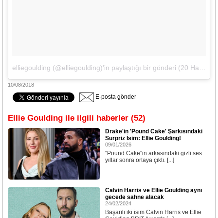
elliegoulding (@elliegoulding)'in paylaştığı bir gönderi
(
20 Haz, 2018, 10:56öö PDT
10/08/2018
E-posta gönder
Ellie Goulding ile ilgili haberler (52)
Drake'in 'Pound Cake' Şarkısındaki
Sürpriz İsim: Ellie Goulding!
09/01/2026
''Pound Cake''in arkasındaki gizli ses
yıllar sonra ortaya çıktı. [...]
Calvin Harris ve Ellie Goulding aynı
gecede sahne alacak
24/02/2024
Başarılı iki isim Calvin Harris ve Ellie