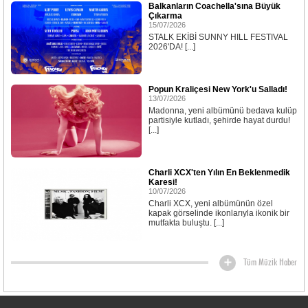
Balkanların Coachella'sına Büyük
Çıkarma
15/07/2026
STALK EKİBİ SUNNY HILL FESTIVAL
2026'DA! [...]
Popun Kraliçesi New York'u Salladı!
13/07/2026
Madonna, yeni albümünü bedava kulüp
partisiyle kutladı, şehirde hayat durdu!
[...]
Charli XCX'ten Yılın En Beklenmedik
Karesi!
10/07/2026
Charli XCX, yeni albümünün özel
kapak görselinde ikonlarıyla ikonik bir
mutfakta buluştu. [...]
Tüm Müzik Haber