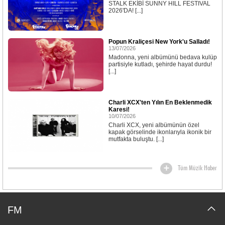
STALK EKİBİ SUNNY HILL FESTIVAL
2026'DA! [...]
Popun Kraliçesi New York'u Salladı!
13/07/2026
Madonna, yeni albümünü bedava kulüp
partisiyle kutladı, şehirde hayat durdu!
[...]
Charli XCX'ten Yılın En Beklenmedik
Karesi!
10/07/2026
Charli XCX, yeni albümünün özel
kapak görselinde ikonlarıyla ikonik bir
mutfakta buluştu. [...]
Tüm Müzik Haber
FM