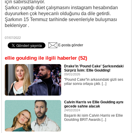
için sabırsızlanıyor.
Şarkıcı yaptığı düet çalışmasını instagram hesabından
duyururken çok heyecanlı olduğunu da dile getirdi.
Şarkının 15 Temmuz tarihinde sevenleriyle buluşması
bekleniyor .
07/07/2022
E-posta gönder
ellie goulding ile ilgili haberler (52)
Drake'in 'Pound Cake' Şarkısındaki
Sürpriz İsim: Ellie Goulding!
09/01/2026
''Pound Cake''in arkasındaki gizli ses
yıllar sonra ortaya çıktı. [...]
Calvin Harris ve Ellie Goulding aynı
gecede sahne alacak
24/02/2024
Başarılı iki isim Calvin Harris ve Ellie
Goulding BRIT Awards [...]