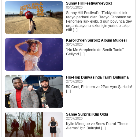
Sunny Hill Festival'deydik!
05/08/2026
Sunny Hill Festival'in Türkiye'deki tek
radyo partneri olan Radyo Fenomen ve
FenomenTürk ekibi, 3 gün boyunca dev
organizasyonu sizler için yerinde takip
etti! [...]
Karol G'den Sürpriz Albüm Müjdesi
30/07/2026
"No Me Arrepiento de Sentir Tanto"
Geliyor! [...]
Hip-Hop Dünyasında Tarihi Buluşma
27/07/2026
50 Cent, Eminem ve 2Pac Aynı Şarkıda!
[...]
Sahne Sürprizi Klip Oldu
22/07/2026
Kylie Minogue ve Snow Patrol "These
Alarms" İçin Buluştu! [...]