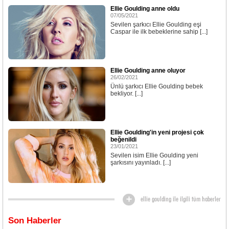
Ellie Goulding anne oldu
07/05/2021
Sevilen şarkıcı Ellie Goulding eşi
Caspar ile ilk bebeklerine sahip [...]
Ellie Goulding anne oluyor
26/02/2021
Ünlü şarkıcı Ellie Goulding bebek
bekliyor. [...]
Ellie Goulding'in yeni projesi çok
beğenildi
23/01/2021
Sevilen isim Ellie Goulding yeni
şarkısını yayınladı. [...]
ellie goulding ile ilgili tüm haberler
Son Haberler