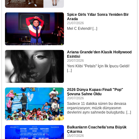
Spice Girls Yıllar Sonra Yeniden Bir
Arada
21/07/2026
Mel C Evlendi! [...]
Ariana Grande'den Klasik Hollywood
Esintisi
20/07/2026
Yeni Klibi "Petals" İçin İlk İpucu Geldi!
[...]
2026 Dünya Kupası Finali "Pop"
Şovuna Sahne Oldu
20/07/2026
Sadece 11 dakika süren bu devasa
organizasyon; müzik dünyasının
devlerini aynı sahnede buluşturdu. [...]
Balkanların Coachella'sına Büyük
Çıkarma
15/07/2026