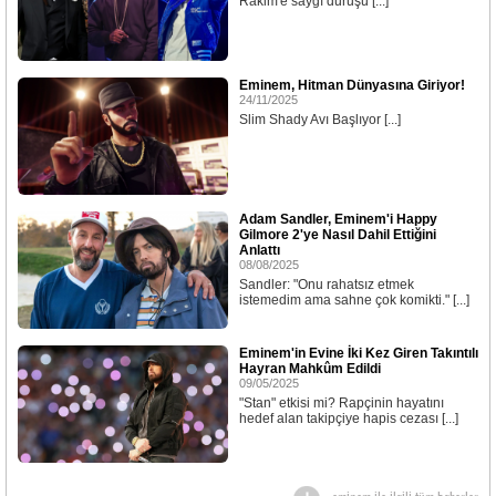
Rakim'e saygı duruşu [...]
Eminem, Hitman Dünyasına Giriyor!
24/11/2025
Slim Shady Avı Başlıyor [...]
Adam Sandler, Eminem'i Happy
Gilmore 2'ye Nasıl Dahil Ettiğini
Anlattı
08/08/2025
Sandler: "Onu rahatsız etmek
istemedim ama sahne çok komikti." [...]
Eminem'in Evine İki Kez Giren Takıntılı
Hayran Mahkûm Edildi
09/05/2025
"Stan" etkisi mi? Rapçinin hayatını
hedef alan takipçiye hapis cezası [...]