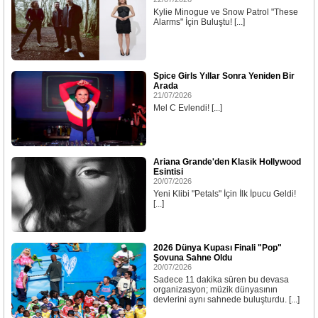
Kylie Minogue ve Snow Patrol "These
Alarms" İçin Buluştu! [...]
Spice Girls Yıllar Sonra Yeniden Bir
Arada
21/07/2026
Mel C Evlendi! [...]
Ariana Grande'den Klasik Hollywood
Esintisi
20/07/2026
Yeni Klibi "Petals" İçin İlk İpucu Geldi!
[...]
2026 Dünya Kupası Finali "Pop"
Şovuna Sahne Oldu
20/07/2026
Sadece 11 dakika süren bu devasa
organizasyon; müzik dünyasının
devlerini aynı sahnede buluşturdu. [...]