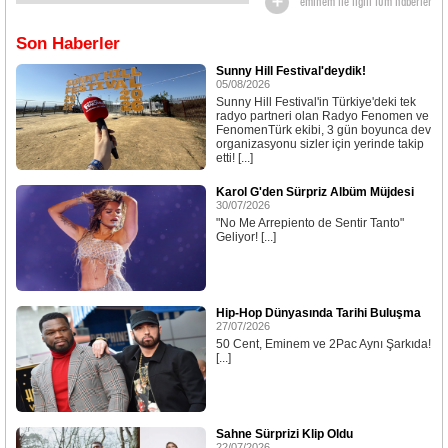
eminem ile ilgili tüm haberler
Son Haberler
Sunny Hill Festival'deydik!
05/08/2026
Sunny Hill Festival'in Türkiye'deki tek
radyo partneri olan Radyo Fenomen ve
FenomenTürk ekibi, 3 gün boyunca dev
organizasyonu sizler için yerinde takip
etti! [...]
Karol G'den Sürpriz Albüm Müjdesi
30/07/2026
"No Me Arrepiento de Sentir Tanto"
Geliyor! [...]
Hip-Hop Dünyasında Tarihi Buluşma
27/07/2026
50 Cent, Eminem ve 2Pac Aynı Şarkıda!
[...]
Sahne Sürprizi Klip Oldu
22/07/2026