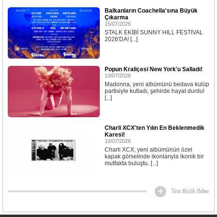
Balkanların Coachella'sına Büyük
Çıkarma
15/07/2026
STALK EKİBİ SUNNY HILL FESTIVAL
2026'DA! [...]
Popun Kraliçesi New York'u Salladı!
13/07/2026
Madonna, yeni albümünü bedava kulüp
partisiyle kutladı, şehirde hayat durdu!
[...]
Charli XCX'ten Yılın En Beklenmedik
Karesi!
10/07/2026
Charli XCX, yeni albümünün özel
kapak görselinde ikonlarıyla ikonik bir
mutfakta buluştu. [...]
Tüm Müzik Haber