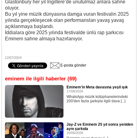
Glastonbury her yıl İngiltere’de unutulmaz anlara sahne
oluyor.
Bu yıl yine müzik dünyasına damga vuran festivalin 2025
yılında gerçekleşecek olan performansları yavaş yavaş
açıklanmaya başlandı.
İddialara göre 2025 yılında festivalde ünlü rap şarkıcısı
Eminem sahne almaya hazırlanıyor.
12/07/2024
E-posta gönder
eminem ile ilgili haberler (69)
Eminem'in Meta davasına yeşil ışık
17/06/2026
WhatsApp müzik kütüphanelerindeki
200'den fazla şarkıyla ilgili dava [...]
Jay-Z ve Eminem 25 yıl sonra yeniden
aynı şarkıda
10/06/2026