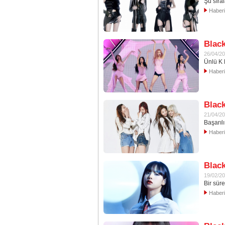
Şu sıra
Haber
Black
26/04/2
Ünlü K 
Haber
Black
21/04/2
Başarıl
Haber
Black
19/02/2
Bir süre
Haber