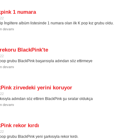
kpink 1 numara
022
ip İngiltere albüm listesinde 1 numara olan ilk K pop kız grubu oldu.
in devamı
rekoru BlackPink'te
022
pop grubu BlackPink başarısıyla adından söz ettirmeye
in devamı
Pink zirvedeki yerini koruyor
022
kısıyla adından söz ettiren BlackPink şu sıralar oldukça
in devamı
Pink rekor kırdı
022
pop grubu BlackPink yeni şarkısıyla rekor kırdı.