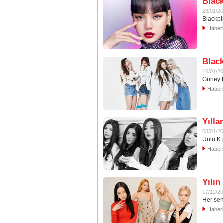
Black
28/01/2
Blackpi
Haber
Black
16/01/2
Güney K
Haber
Yılla
08/01/2
Ünlü K 
Haber
Yılın
17/12/2
Her sen
Haber