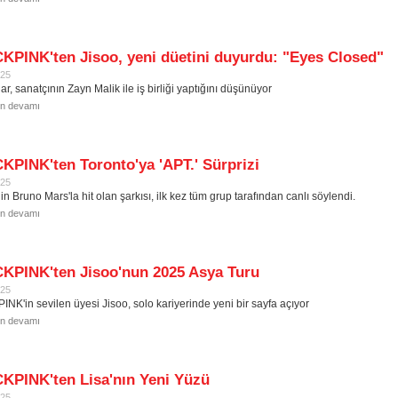
KPINK'ten Jisoo, yeni düetini duyurdu: "Eyes Closed"
025
r, sanatçının Zayn Malik ile iş birliği yaptığını düşünüyor
in devamı
PINK'ten Toronto'ya 'APT.' Sürprizi
025
n Bruno Mars'la hit olan şarkısı, ilk kez tüm grup tarafından canlı söylendi.
in devamı
KPINK'ten Jisoo'nun 2025 Asya Turu
025
NK'in sevilen üyesi Jisoo, solo kariyerinde yeni bir sayfa açıyor
in devamı
KPINK'ten Lisa'nın Yeni Yüzü
025