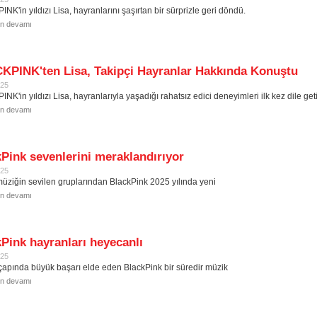
NK'in yıldızı Lisa, hayranlarını şaşırtan bir sürprizle geri döndü.
in devamı
KPINK'ten Lisa, Takipçi Hayranlar Hakkında Konuştu
025
K'in yıldızı Lisa, hayranlarıyla yaşadığı rahatsız edici deneyimleri ilk kez dile geti
in devamı
Pink sevenlerini meraklandırıyor
025
üziğin sevilen gruplarından BlackPink 2025 yılında yeni
in devamı
Pink hayranları heyecanlı
025
apında büyük başarı elde eden BlackPink bir süredir müzik
in devamı