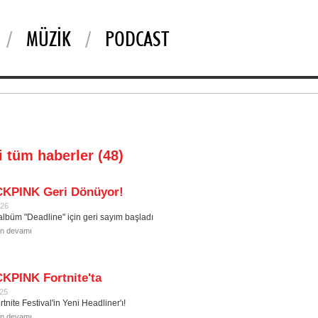
MÜZIK
PODCAST
li tüm haberler (48)
KPINK Geri Dönüyor!
026
 albüm "Deadline" için geri sayım başladı
in devamı
KPINK Fortnite'ta
025
rtnite Festival'in Yeni Headliner'ı!
in devamı