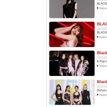
BLACKPI
Haber
BLAC
28/02/2
BLACKPIN
Haber
Black
30/01/2
K Pop m
Haber
Black
20/01/2
Dünya ç
Haber