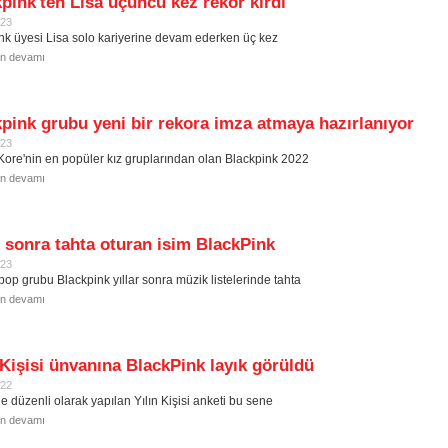
pink'ten Lisa üçüncü kez rekor kırdı
023
nk üyesi Lisa solo kariyerine devam ederken üç kez
in devamı
pink grubu yeni bir rekora imza atmaya hazırlanıyor
023
ore'nin en popüler kız gruplarından olan Blackpink 2022
in devamı
r sonra tahta oturan isim BlackPink
023
pop grubu Blackpink yıllar sonra müzik listelerinde tahta
in devamı
 Kişisi ünvanına BlackPink layık görüldü
022
e düzenli olarak yapılan Yılın Kişisi anketi bu sene
in devamı