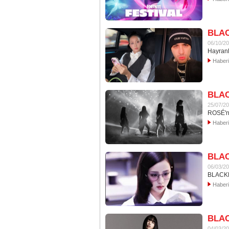
BLAC
06/10/2
Hayranla
Haber
BLACK
25/07/2
ROSÉ'ni
Haber
BLAC
06/03/2
BLACKPI
Haber
BLAC
04/03/2