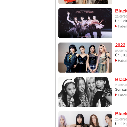
Blac
26/09/2
Ünlü ek
Haber
2022 
08/09/2
Ünlü K 
Haber
Black
29/08/2
Son şar
Haber
Black
25/08/2
Ünlü K 