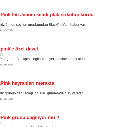
Pink'ten Jennie kendi plak şirketini kurdu
023
üziğin en sevilen gruplarından BlackPink'ten haber var.
in devamı
pink'e özel davet
023
Pop grubu Blackpink İngiliz Kraliyet ailesine konuk oldu.
in devamı
Pink hayranları merakta
023
edir grubun dağılacağı iddiaları gündemde olay yaratan
in devamı
Pink grubu dağılıyor mu ?
023