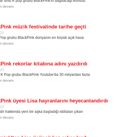
lar ünlü K pop grubu BlackPink'in dağılacağı konusu
in devamı
Pink müzik festivalinde tarihe geçti
023
Pop grubu BlackPink dünyanın en büyük açık hava
in devamı
Pink rekorlar kitabına adını yazdırdı
023
ı K Pop grubu BlackPink Youtube'da 30 milyardan fazla
in devamı
Pink üyesi Lisa hayranlarını heyecanlandırdı
023
dir hakkında yeni bir aşka başladığı iddiaları çıkan
in devamı