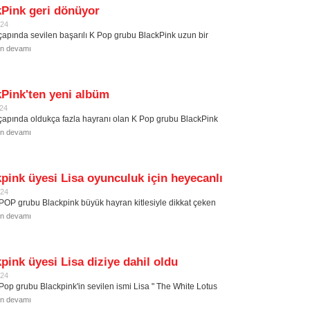
kPink geri dönüyor
024
apında sevilen başarılı K Pop grubu BlackPink uzun bir
in devamı
Pink'ten yeni albüm
024
apında oldukça fazla hayranı olan K Pop grubu BlackPink
in devamı
pink üyesi Lisa oyunculuk için heyecanlı
024
POP grubu Blackpink büyük hayran kitlesiyle dikkat çeken
in devamı
pink üyesi Lisa diziye dahil oldu
024
Pop grubu Blackpink'in sevilen ismi Lisa " The White Lotus
in devamı