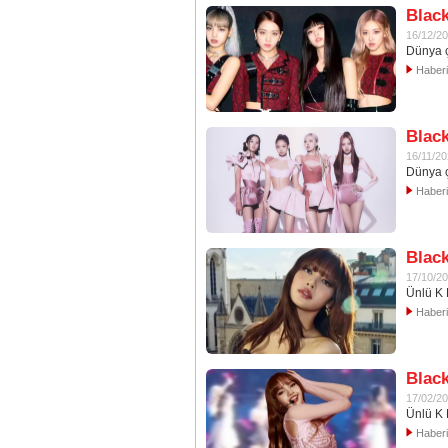
Blac
16/12/2
Dünya ç
Haber
Black
16/11/2
Dünya ç
Haber
Black
17/10/2
Ünlü K 
Haber
Black
17/02/2
Ünlü K 
Haber