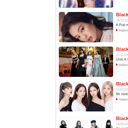
Black
29/12/2
K Pop m
Haber
Black
27/11/2
Ünlü K 
Haber
Black
23/07/2
Bir sür
Haber
Black
16/06/2