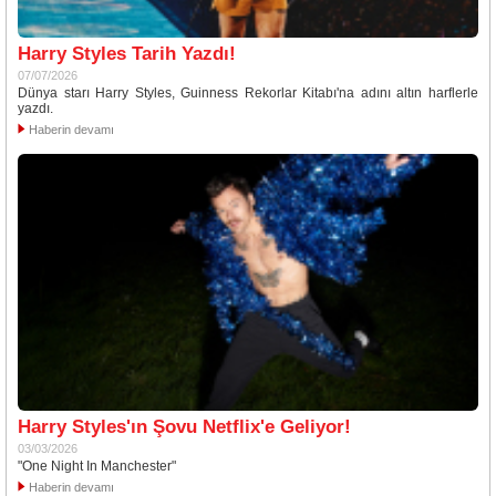
Harry Styles Tarih Yazdı!
07/07/2026
Dünya starı Harry Styles, Guinness Rekorlar Kitabı'na adını altın harflerle
yazdı.
Haberin devamı
Harry Styles'ın Şovu Netflix'e Geliyor!
03/03/2026
"One Night In Manchester"
Haberin devamı