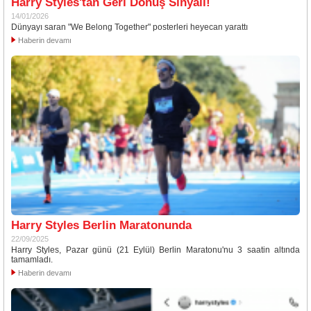
Harry Styles'tan Geri Dönüş Sinyali!
14/01/2026
Dünyayı saran "We Belong Together" posterleri heyecan yarattı
Haberin devamı
Harry Styles Berlin Maratonunda
22/09/2025
Harry Styles, Pazar günü (21 Eylül) Berlin Maratonu'nu 3 saatin altında
tamamladı.
Haberin devamı