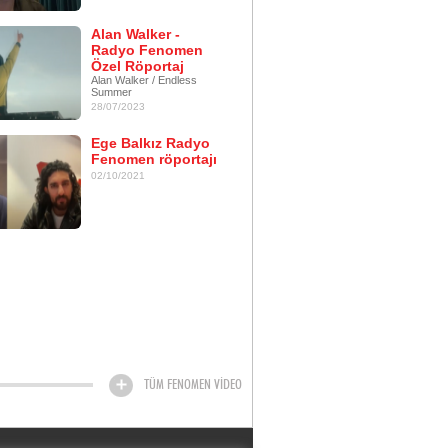
Alan Walker -
Radyo Fenomen
Özel Röportaj
Alan Walker / Endless
Summer
28/07/2023
Ege Balkız Radyo
Fenomen röportajı
02/10/2021
TÜM FENOMEN VİDEO