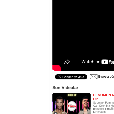
E-posta gö
Son Videolar
FENOMEN 
UP
Stromae, Pomme
Can İğrek Ma Mei
Ennemie Tırnağı
Kırılmasın