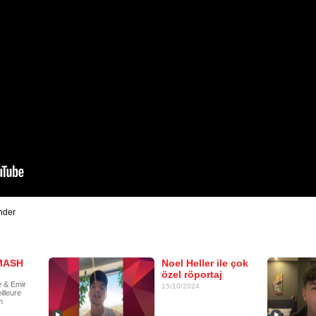
nder
MASH
Noel Heller ile çok
özel röportaj
 & Emir
15/10/2024
lleure
n