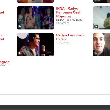
o
INNA - Radyo
el
Fenomen Özel
Röportaj
INNA / Rock My Body
04/08/2023
o
Radyo Fenomen
el
Evren
11/04/2022
ington
özel