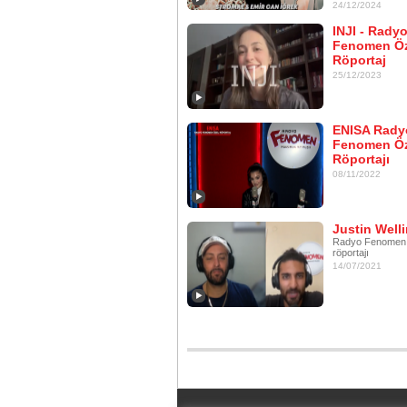
24/12/2024
INJI - Rady
Fenomen Öz
Röportaj
25/12/2023
ENISA Rady
Fenomen Öz
Röportajı
08/11/2022
Justin Well
Radyo Fenomen 
röportajı
14/07/2021