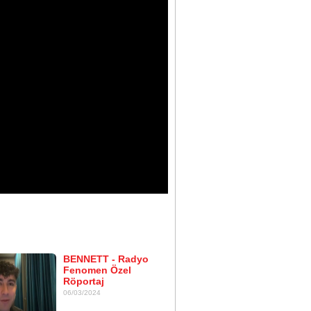
BENNETT - Radyo
Fenomen Özel
Röportaj
06/03/2024